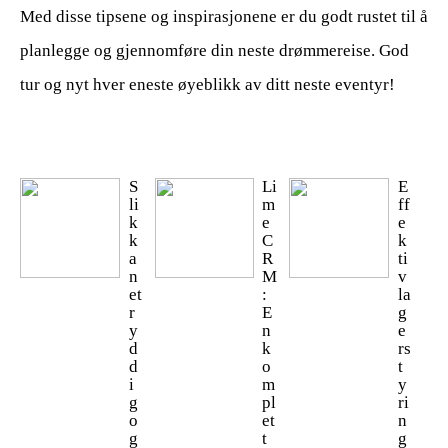
Med disse tipsene og inspirasjonene er du godt rustet til å
planlegge og gjennomføre din neste drømmereise. God
tur og nyt hver eneste øyeblikk av ditt neste eventyr!
S
Li
E
li
m
ff
k
e
e
k
C
k
a
R
ti
n
M
v
et
:
la
r
E
g
y
n
e
d
k
rs
d
o
t
i
m
y
g
pl
ri
o
et
n
g
t
g