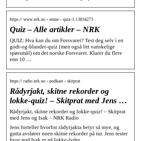
https:// www.nrk.no › emne › quiz-1.13834273
Quiz – Alle artikler – NRK
QUIZ: Hva kan du om Forsvaret? Test deg selv i en
godt-og-blandet-quiz (men også litt vanskelige
spørsmål) om det norske Forsvaret. Klarer du flere
enn 10 …
https:// radio.nrk.no › podkast › skitprat
Rådyrjakt, skitne rekorder og
lokke-quiz! – Skitprat med Jens …
Rådyrjakt, skitne rekorder og lokke-quiz! – Skitprat
med Jens og Isak – NRK Radio
Jens forteller hvorfor rådyrjakta betyr så mye, og
gutta avslører noen skitne rekorder på tur. Jens tester
hvor god Isak er på lokke-lyder.