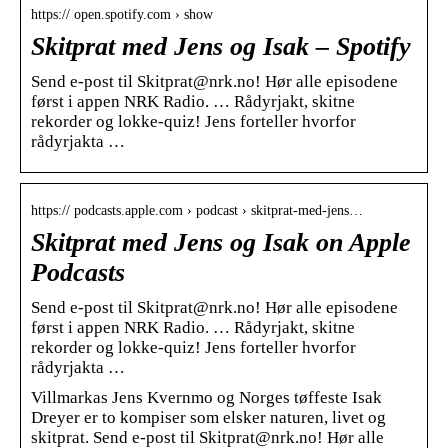
https:// open.spotify.com › show
Skitprat med Jens og Isak – Spotify
Send e-post til Skitprat@nrk.no! Hør alle episodene
først i appen NRK Radio. … Rådyrjakt, skitne
rekorder og lokke-quiz! Jens forteller hvorfor
rådyrjakta …
https:// podcasts.apple.com › podcast › skitprat-med-jens…
Skitprat med Jens og Isak on Apple
Podcasts
Send e-post til Skitprat@nrk.no! Hør alle episodene
først i appen NRK Radio. … Rådyrjakt, skitne
rekorder og lokke-quiz! Jens forteller hvorfor
rådyrjakta …
Villmarkas Jens Kvernmo og Norges tøffeste Isak
Dreyer er to kompiser som elsker naturen, livet og
skitprat. Send e-post til Skitprat@nrk.no! Hør alle