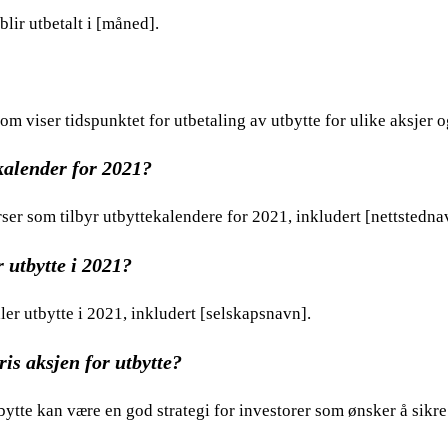
blir utbetalt i [måned].
m viser tidspunktet for utbetaling av utbytte for ulike aksjer o
kalender for 2021?
rser som tilbyr utbyttekalendere for 2021, inkludert [nettstedna
 utbytte i 2021?
aler utbytte i 2021, inkludert [selskapsnavn].
ris aksjen for utbytte?
tbytte kan være en god strategi for investorer som ønsker å sikr