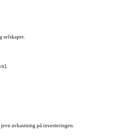
g selskaper.
vn].
e jevn avkastning på investeringen.