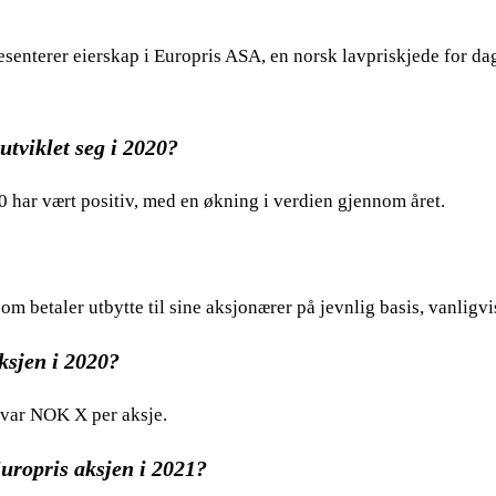
esenterer eierskap i Europris ASA, en norsk lavpriskjede for d
tviklet seg i 2020?
0 har vært positiv, med en økning i verdien gjennom året.
som betaler utbytte til sine aksjonærer på jevnlig basis, vanligv
ksjen i 2020?
0 var NOK X per aksje.
 Europris aksjen i 2021?