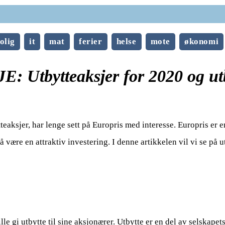
olig
it
mat
ferier
helse
mote
økonomi
Utbytteaksjer for 2020 og utb
tteaksjer, har lenge sett på Europris med interesse. Europris er 
å være en attraktiv investering. I denne artikkelen vil vi se på 
le gi utbytte til sine aksjonærer. Utbytte er en del av selskapet