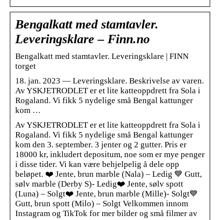
Bengalkatt med stamtavler.
Leveringsklare – Finn.no
Bengalkatt med stamtavler. Leveringsklare | FINN
torget
18. jan. 2023 — Leveringsklare. Beskrivelse av varen.
Av YSKJETRODLET er et lite katteoppdrett fra Sola i
Rogaland. Vi fikk 5 nydelige små Bengal kattunger
kom …
Av YSKJETRODLET er et lite katteoppdrett fra Sola i
Rogaland. Vi fikk 5 nydelige små Bengal kattunger
kom den 3. september. 3 jenter og 2 gutter. Pris er
18000 kr, inkludert depositum, noe som er mye penger
i disse tider. Vi kan være behjelpelig å dele opp
beløpet. ❤️ Jente, brun marble (Nala) – Ledig 💙 Gutt,
sølv marble (Derby S)- Ledig❤️ Jente, sølv spott
(Luna) – Solgt❤️ Jente, brun marble (Mille)- Solgt💙
Gutt, brun spott (Milo) – Solgt Velkommen innom
Instagram og TikTok for mer bilder og små filmer av