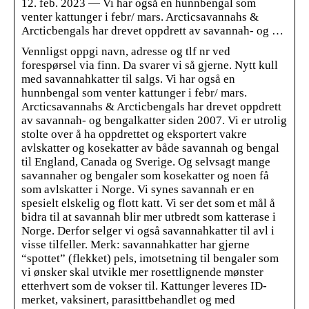
12. feb. 2023 — Vi har også en hunnbengal som
venter kattunger i febr/ mars. Arcticsavannahs &
Arcticbengals har drevet oppdrett av savannah- og …
Vennligst oppgi navn, adresse og tlf nr ved
forespørsel via finn. Da svarer vi så gjerne. Nytt kull
med savannahkatter til salgs. Vi har også en
hunnbengal som venter kattunger i febr/ mars.
Arcticsavannahs & Arcticbengals har drevet oppdrett
av savannah- og bengalkatter siden 2007. Vi er utrolig
stolte over å ha oppdrettet og eksportert vakre
avlskatter og kosekatter av både savannah og bengal
til England, Canada og Sverige. Og selvsagt mange
savannaher og bengaler som kosekatter og noen få
som avlskatter i Norge. Vi synes savannah er en
spesielt elskelig og flott katt. Vi ser det som et mål å
bidra til at savannah blir mer utbredt som katterase i
Norge. Derfor selger vi også savannahkatter til avl i
visse tilfeller. Merk: savannahkatter har gjerne
“spottet” (flekket) pels, imotsetning til bengaler som
vi ønsker skal utvikle mer rosettlignende mønster
etterhvert som de vokser til. Kattunger leveres ID-
merket, vaksinert, parasittbehandlet og med