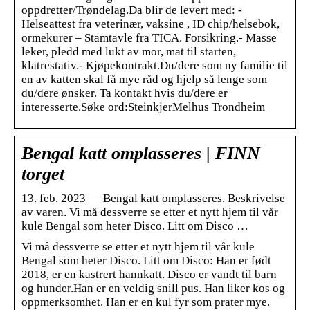
oppdretter/Trøndelag.Da blir de levert med: -
Helseattest fra veterinær, vaksine , ID chip/helsebok,
ormekurer – Stamtavle fra TICA. Forsikring.- Masse
leker, pledd med lukt av mor, mat til starten,
klatrestativ.- Kjøpekontrakt.Du/dere som ny familie til
en av katten skal få mye råd og hjelp så lenge som
du/dere ønsker. Ta kontakt hvis du/dere er
interesserte.Søke ord:SteinkjerMelhus Trondheim
Bengal katt omplasseres | FINN
torget
13. feb. 2023 — Bengal katt omplasseres. Beskrivelse
av varen. Vi må dessverre se etter et nytt hjem til vår
kule Bengal som heter Disco. Litt om Disco …
Vi må dessverre se etter et nytt hjem til vår kule
Bengal som heter Disco. Litt om Disco: Han er født
2018, er en kastrert hannkatt. Disco er vandt til barn
og hunder.Han er en veldig snill pus. Han liker kos og
oppmerksomhet. Han er en kul fyr som prater mye.