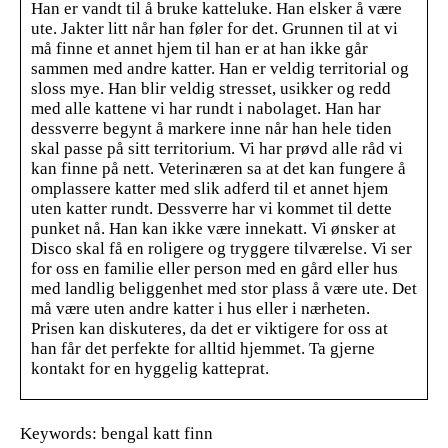
Han er vandt til å bruke katteluke. Han elsker å være
ute. Jakter litt når han føler for det. Grunnen til at vi
må finne et annet hjem til han er at han ikke går
sammen med andre katter. Han er veldig territorial og
sloss mye. Han blir veldig stresset, usikker og redd
med alle kattene vi har rundt i nabolaget. Han har
dessverre begynt å markere inne når han hele tiden
skal passe på sitt territorium. Vi har prøvd alle råd vi
kan finne på nett. Veterinæren sa at det kan fungere å
omplassere katter med slik adferd til et annet hjem
uten katter rundt. Dessverre har vi kommet til dette
punket nå. Han kan ikke være innekatt. Vi ønsker at
Disco skal få en roligere og tryggere tilværelse. Vi ser
for oss en familie eller person med en gård eller hus
med landlig beliggenhet med stor plass å være ute. Det
må være uten andre katter i hus eller i nærheten.
Prisen kan diskuteres, da det er viktigere for oss at
han får det perfekte for alltid hjemmet. Ta gjerne
kontakt for en hyggelig katteprat.
Keywords: bengal katt finn