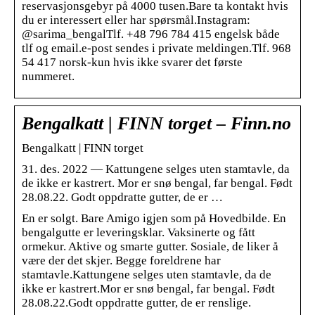
reservasjonsgebyr på 4000 tusen.Bare ta kontakt hvis
du er interessert eller har spørsmål.Instagram:
@sarima_bengalTlf. +48 796 784 415 engelsk både
tlf og email.e-post sendes i private meldingen.Tlf. 968
54 417 norsk-kun hvis ikke svarer det første
nummeret.
Bengalkatt | FINN torget – Finn.no
Bengalkatt | FINN torget
31. des. 2022 — Kattungene selges uten stamtavle, da
de ikke er kastrert. Mor er snø bengal, far bengal. Født
28.08.22. Godt oppdratte gutter, de er …
En er solgt. Bare Amigo igjen som på Hovedbilde. En
bengalgutte er leveringsklar. Vaksinerte og fått
ormekur. Aktive og smarte gutter. Sosiale, de liker å
være der det skjer. Begge foreldrene har
stamtavle.Kattungene selges uten stamtavle, da de
ikke er kastrert.Mor er snø bengal, far bengal. Født
28.08.22.Godt oppdratte gutter, de er renslige.