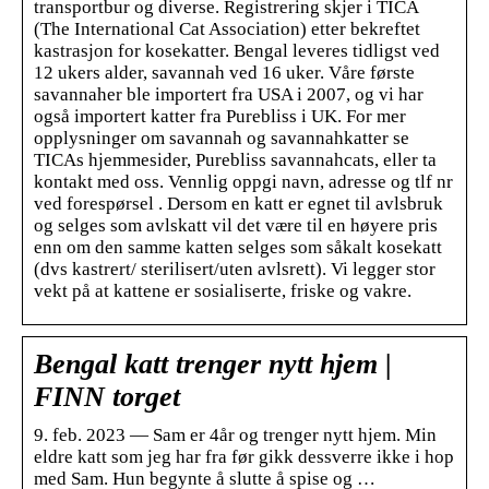
transportbur og diverse. Registrering skjer i TICA
(The International Cat Association) etter bekreftet
kastrasjon for kosekatter. Bengal leveres tidligst ved
12 ukers alder, savannah ved 16 uker. Våre første
savannaher ble importert fra USA i 2007, og vi har
også importert katter fra Purebliss i UK. For mer
opplysninger om savannah og savannahkatter se
TICAs hjemmesider, Purebliss savannahcats, eller ta
kontakt med oss. Vennlig oppgi navn, adresse og tlf nr
ved forespørsel . Dersom en katt er egnet til avlsbruk
og selges som avlskatt vil det være til en høyere pris
enn om den samme katten selges som såkalt kosekatt
(dvs kastrert/ sterilisert/uten avlsrett). Vi legger stor
vekt på at kattene er sosialiserte, friske og vakre.
Bengal katt trenger nytt hjem |
FINN torget
9. feb. 2023 — Sam er 4år og trenger nytt hjem. Min
eldre katt som jeg har fra før gikk dessverre ikke i hop
med Sam. Hun begynte å slutte å spise og …