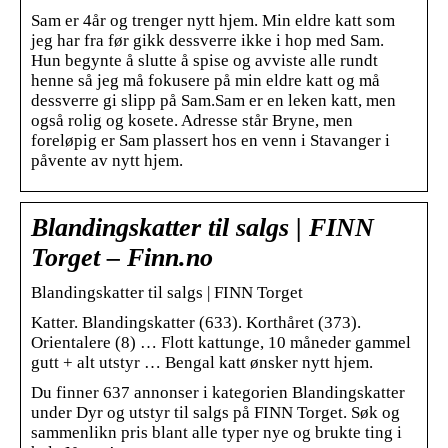
Sam er 4år og trenger nytt hjem. Min eldre katt som
jeg har fra før gikk dessverre ikke i hop med Sam.
Hun begynte å slutte å spise og avviste alle rundt
henne så jeg må fokusere på min eldre katt og må
dessverre gi slipp på Sam.Sam er en leken katt, men
også rolig og kosete. Adresse står Bryne, men
foreløpig er Sam plassert hos en venn i Stavanger i
påvente av nytt hjem.
Blandingskatter til salgs | FINN
Torget – Finn.no
Blandingskatter til salgs | FINN Torget
Katter. Blandingskatter (633). Korthåret (373).
Orientalere (8) … Flott kattunge, 10 måneder gammel
gutt + alt utstyr … Bengal katt ønsker nytt hjem.
Du finner 637 annonser i kategorien Blandingskatter
under Dyr og utstyr til salgs på FINN Torget. Søk og
sammenlikn pris blant alle typer nye og brukte ting i