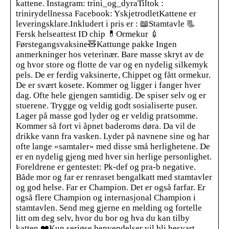
kattene. Instagram: trini_og_dyraTiltok :
trinirydellnessa Facebook: YskjetrodletKattene er
leveringsklare.Inkludert i pris er : 📖Stamtavle 📃
Fersk helseattest ID chip 💊Ormekur 💉
Førstegangsvaksine🧸Kattunge pakke Ingen
anmerkninger hos veterinær. Bare masse skryt av de
og hvor store og flotte de var og en nydelig silkemyk
pels. De er ferdig vaksinerte, Chippet og fått ormekur.
De er svært kosete. Kommer og ligger i fanger hver
dag. Ofte hele gjengen samtidig. De spiser selv og er
stuerene. Trygge og veldig godt sosialiserte puser.
Lager på masse god lyder og er veldig pratsomme.
Kommer så fort vi åpnet baderoms døra. Da vil de
drikke vann fra vasken. Lyder på navnene sine og har
ofte lange «samtaler» med disse små herlighetene. De
er en nydelig gjeng med hver sin herlige personlighet.
Foreldrene er gentestet: Pk-def og pra-b negative.
Både mor og far er renraset bengalkatt med stamtavler
og god helse. Far er Champion. Det er også farfar. Er
også flere Champion og internasjonal Champion i
stamtavlen. Send meg gjerne en melding og fortelle
litt om deg selv, hvor du bor og hva du kan tilby
katten ❤️Kun seriøse henvendelser vil bli besvart.