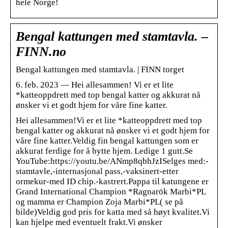
hele Norge!
Bengal kattungen med stamtavla. –
FINN.no
Bengal kattungen med stamtavla. | FINN torget
6. feb. 2023 — Hei allesammen! Vi er et lite
*katteoppdrett med top bengal katter og akkurat nå
ønsker vi et godt hjem for våre fine katter.
Hei allesammen!Vi er et lite *katteoppdrett med top
bengal katter og akkurat nå ønsker vi et godt hjem for
våre fine katter.Veldig fin bengal kattungen som er
akkurat ferdige for å bytte hjem. Ledige 1 gutt.Se
YouTube:https://youtu.be/ANmp8qbhJzISelges med:-
stamtavle,-internasjonal pass,-vaksinert-etter
ormekur-med ID chip.-kastrert.Pappa til katungene er
Grand International Champion *Ragnarök Marbi*PL
og mamma er Champion Zoja Marbi*PL( se på
bilde)Veldig god pris for katta med så høyt kvalitet.Vi
kan hjelpe med eventuelt frakt.Vi ønsker