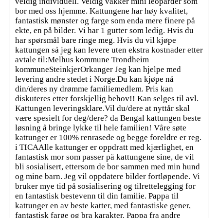
veldig individuell. Veldig vakker mini leoparder som
bor med oss hjemme. Kattungene har høy kvalitet,
fantastisk mønster og farge som enda mere finere på
ekte, en på bilder. Vi har 1 gutter som ledig. Hvis du
har spørsmål bare ringe meg. Hvis du vil kjøpe
kattungen så jeg kan levere uten ekstra kostnader etter
avtale til:Melhus kommune Trondheim
kommuneSteinkjerOrkanger Jeg kan hjelpe med
levering andre stedet i Norge.Du kan kjøpe nå
din/deres ny drømme familiemedlem. Pris kan
diskuteres etter forskjellig behov!! Kan selges til avl.
Kattungen leveringsklare.Vil du/dere at nyttår skal
være spesielt for deg/dere? da Bengal kattungen beste
løsning å bringe lykke til hele familien! Våre søte
kattunger er 100% renrasede og begge foreldre er reg.
i TICAAlle kattunger er oppdratt med kjærlighet, en
fantastisk mor som passer på kattungene sine, de vil
bli sosialisert, ettersom de bor sammen med min hund
og mine barn. Jeg vil oppdatere bilder fortløpende. Vi
bruker mye tid på sosialisering og tilrettelegging for
en fantastisk bestevenn til din familie. Pappa til
kattunger en av beste katter, med fantastiske gener,
fantastisk farge og bra karakter. Pappa fra andre